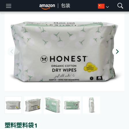
包装
M
S
e
h
n
o
u
w
S
e
a
r
c
h
塑料塑料袋 1