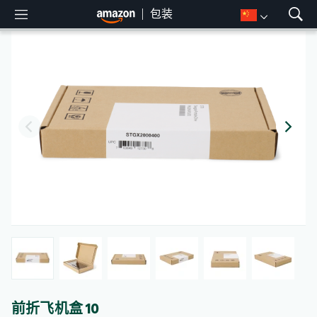
包装
M
S
e
h
n
o
u
w
S
e
a
r
c
h
前折飞机盒 10