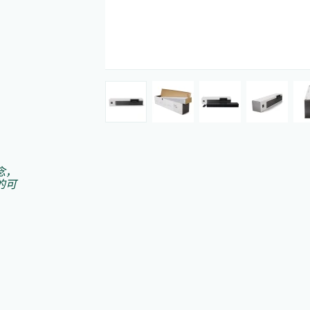
念，
的可